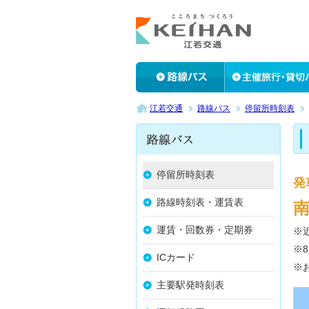
江若交通
路線バス
停留所時刻表
停留所時刻表
発
路線時刻表・運賃表
南
運賃・回数券・定期券
※
※
ICカード
※
主要駅発時刻表