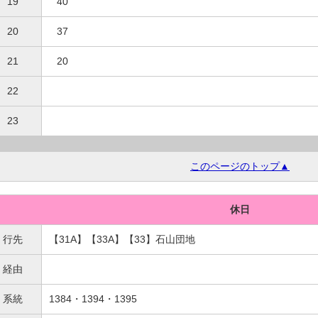
19
40
20
37
21
20
22
23
このページのトップ▲
休日
行先
【31A】【33A】【33】石山団地
経由
系統
1384・1394・1395