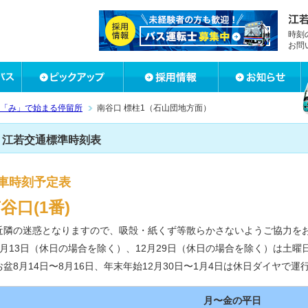
時刻
お問
「み」で始まる停留所
南谷口 標柱1（石山団地方面）
江若交通標準時刻表
車時刻予定表
谷口(1番)
近隣の迷惑となりますので、吸殻・紙くず等散らかさないようご協力を
8月13日（休日の場合を除く）、12月29日（休日の場合を除く）は土
お盆8月14日〜8月16日、年末年始12月30日〜1月4日は休日ダイヤで運
月〜金の平日