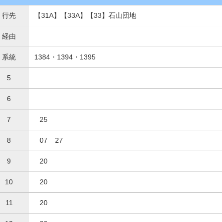
行先
【31A】【33A】【33】石山団地
経由
系統
1384・1394・1395
5
6
7
25
8
07
27
9
20
10
20
11
20