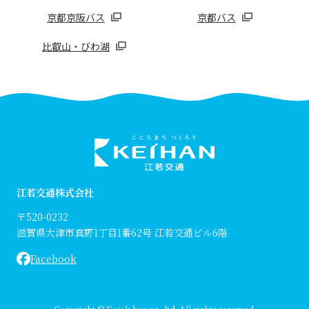
京都京阪バス
京都バス
⽐叡⼭・びわ湖
江若交通株式会社
〒520-0232
滋賀県⼤津市真野1丁⽬1番62号 江若交通ビル6階
Facebook