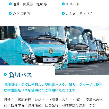
運賃‧回数券‧定期券
ICカード
のりば案内
コミュニティバス
貸切バス
各種団体・学校に便利な⼤型観光バスや、個⼈・グループに便利
な中型観光バスを貸切にてご利⽤いただけます
⽇帰り／宿泊旅⾏／レジャー（温泉・スキー・海）／空港への送
迎／校外学習／課外活動／社員旅⾏／冠婚葬祭の送迎 など