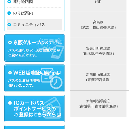
運行経路図
（畑）
のりば案内
高島線
コミュニティバス
（武曽・横山線/鴨東線）
安曇川町循環線
（船木線/中央循環線）
新旭町循環線①
（東循環/西循環）
新旭町循環線②
（南循環/下古賀循環/森線）