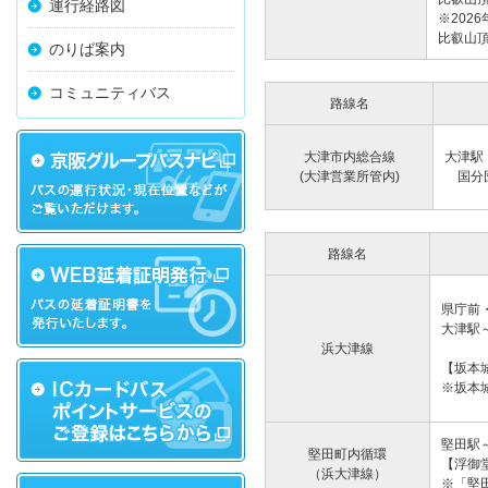
運行経路図
※202
比
のりば案内
コミュニティバス
路線名
大津市内総合線
大津駅
(大津営業所管内)
国分団
路線名
県庁前
大津駅
浜大津線
【坂本
※坂本
堅田駅
堅田町内循環
【浮御
（浜大津線）
※「堅