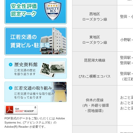
西地区
堅田・
ローズタウン線
東地区
小野駅
ローズタウン線
堅田駅
琵琶湖大橋線
堅田駅
堅田駅
びわこ横断エコバス
（近江
おごと
仰木の里線
おごと
（内・外廻り循環
おごと
・団地循環）
PDF形式のデータをご覧いただくには Adobe
Systems Inc. (アドビシステムズ社）の
Adobe(R) Reader が必要です。