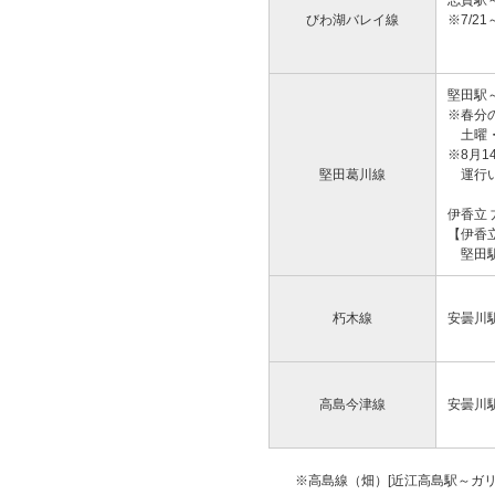
志賀駅
びわ湖バレイ線
※7/2
堅田駅
※春分
土曜・
※8月1
堅田葛川線
運行い
伊香立 
【伊香
堅田駅
朽木線
安曇川
高島今津線
安曇川
※高島線（畑）[近江高島駅～ガリ