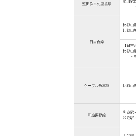
堅田駅
堅田仰木の里循環
～お
比叡山
比叡山
日吉台線
【日吉
比叡山
～堀場
～来
ケーブル坂本線
比叡山
和迩駅
和迩栗原線
和迩駅