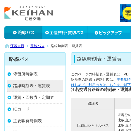
江若交通
路線バス
路線時刻表・運賃表
路線時刻表・運賃表
停留所時刻表
このページの時刻表・運賃表は、PD
駅基準の路線（経路）図は、
主要駅時
はじめてご利用の方はこちらをご覧下
路線時刻表・運賃表
江若交通各路線の時刻表・運賃
運賃・回数券・定期券
路線名
ICカード
※春分
比叡山頂
主要駅発時刻表
比叡山シャトルバス
比叡山頂
比叡山頂