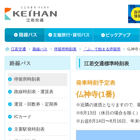
江若交通
路線バス
停留所時刻表
「ぶ」で始まる停留所
仏神寺
江若交通標準時刻表
停留所時刻表
発車時刻予定表
路線時刻表・運賃表
仏神寺(1番)
運賃・回数券・定期券
※近隣の迷惑となりますので、
※8月13日（休日の場合を除く
ICカード
※お盆8月14日〜8月16日、年
主要駅発時刻表