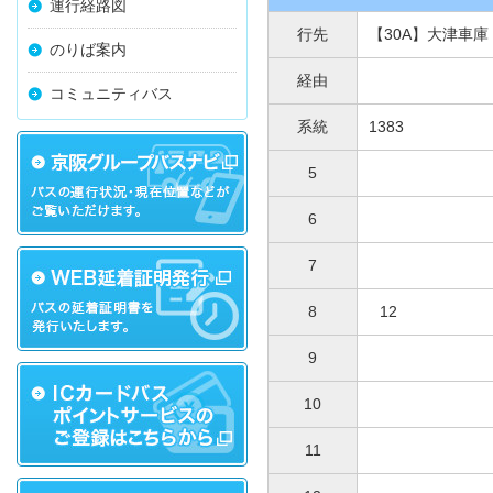
運行経路図
行先
【30A】大津車庫
のりば案内
経由
コミュニティバス
系統
1383
5
6
7
8
12
9
10
11