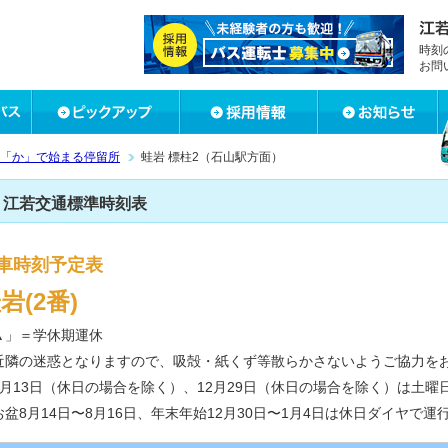
時刻
お問
「か」で始まる停留所
蛙岩 標柱2（石山駅方面）
江若交通標準時刻表
車時刻予定表
岩(2番)
▲」＝学休期運休
近隣の迷惑となりますので、吸殻・紙くず等散らかさないようご協力を
8月13日（休日の場合を除く）、12月29日（休日の場合を除く）は土
お盆8月14日〜8月16日、年末年始12月30日〜1月4日は休日ダイヤで運