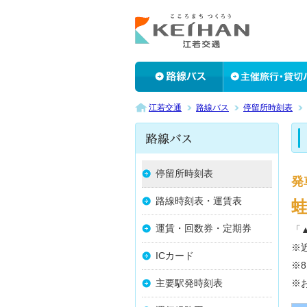
江若交通
路線バス
停留所時刻表
停留所時刻表
発
路線時刻表・運賃表
蛙
運賃・回数券・定期券
「
※
ICカード
※
主要駅発時刻表
※