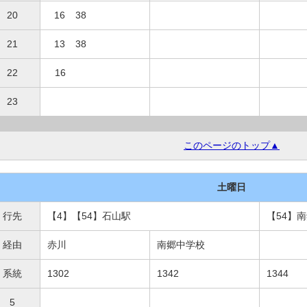
20
16
38
21
13
38
22
16
23
このページのトップ▲
土曜日
行先
【4】【54】石山駅
【54】
経由
赤川
南郷中学校
系統
1302
1342
1344
5