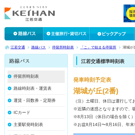
江若交通
路線バス
停留所時刻表
「こ」で始まる停留所
湖城が
江若交通標準時刻表
停留所時刻表
発車時刻予定表
路線時刻表・運賃表
湖城が丘(2番)
運賃・回数券・定期券
（注）土曜日、休日は運行して
※近隣の迷惑となりますので、
ICカード
※8月13日（休日の場合を除く
主要駅発時刻表
※お盆8月14日〜8月16日、年