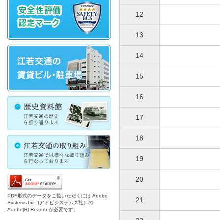
12
13
14
15
16
17
18
19
20
PDF形式のデータをご覧いただくには Adobe
21
Systems Inc. (アドビシステムズ社）の
Adobe(R) Reader が必要です。