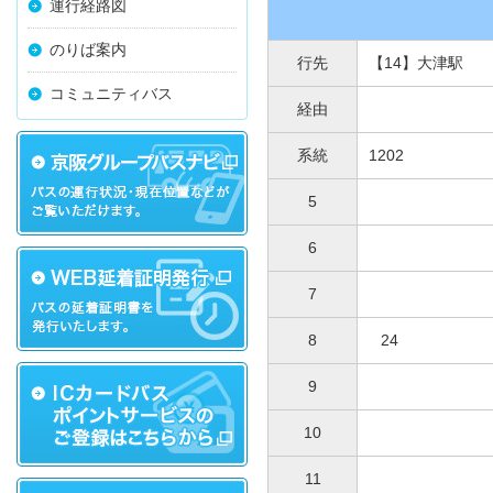
運行経路図
のりば案内
行先
【14】大津駅
コミュニティバス
経由
系統
1202
5
6
7
8
24
9
10
11