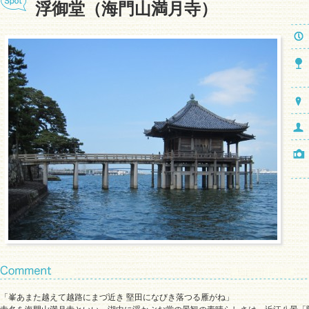
浮御堂（海門山満月寺）
「峯あまた越えて越路にまづ近き 堅田になびき落つる雁がね」