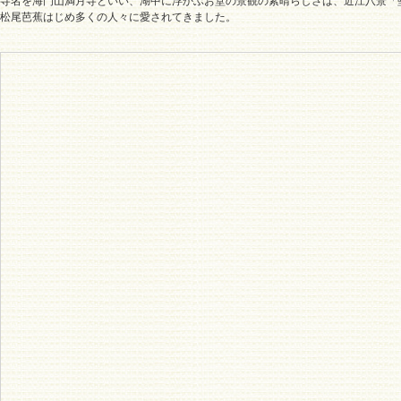
寺名を海門山満月寺といい、湖中に浮かぶお堂の景観の素晴らしさは、近江八景「
松尾芭蕉はじめ多くの人々に愛されてきました。