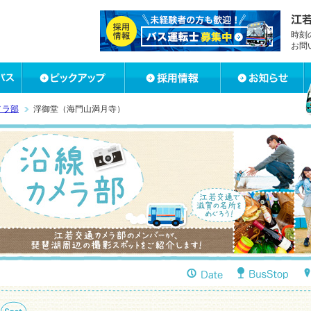
時刻
お問
メラ部
浮御堂（海門山満月寺）