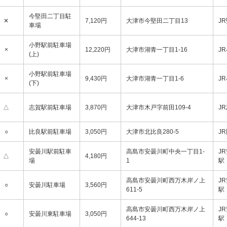
今堅田二丁目駐
✕
7,120円
大津市今堅田二丁目13
J
車場
小野駅前駐車場
×
12,220円
大津市湖青一丁目1-16
J
(上)
小野駅前駐車場
×
9,430円
大津市湖青一丁目1-6
J
(下)
△
志賀駅前駐車場
3,870円
大津市木戸字前田109-4
J
○
比良駅前駐車場
3,050円
大津市北比良280-5
J
安曇川駅前駐車
高島市安曇川町中央一丁目1-
J
△
4,180円
場
1
駅
高島市安曇川町西万木岸ノ上
J
○
安曇川駐車場
3,560円
611-5
駅
高島市安曇川町西万木岸ノ上
J
○
安曇川東駐車場
3,050円
644-13
駅