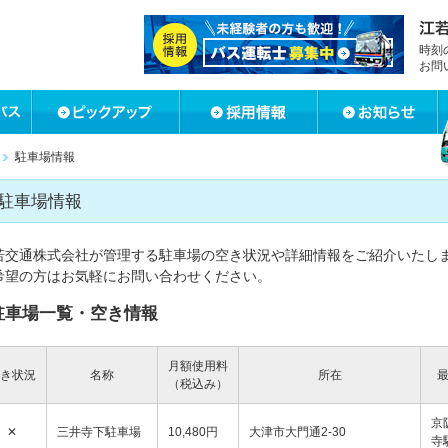
時刻
お問
駐車場情報
駐車場情報
若交通株式会社が管理する駐車場の空き状況や詳細情報をご紹介いたし
希望の方はお気軽にお問い合わせください。
駐車場一覧・空き情報
月額使用料
き状況
名称
所在
（税込み）
京
✕
三井寺下駐車場
10,480円
大津市大門通2-30
寺