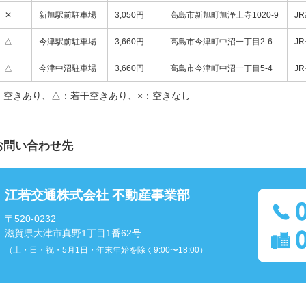
✕
新旭駅前駐車場
3,050円
高島市新旭町旭浄土寺1020-9
J
△
今津駅前駐車場
3,660円
高島市今津町中沼一丁目2-6
J
△
今津中沼駐車場
3,660円
高島市今津町中沼一丁目5-4
J
：空きあり、△：若干空きあり、×：空きなし
お問い合わせ先
江若交通株式会社 不動産事業部
〒520-0232
滋賀県大津市真野1丁目1番62号
（土・日・祝・5月1日・年末年始を除く9:00〜18:00）