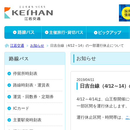
江若交通
お知らせ
日吉台線（4/12～14）の一部運行休止について
お知らせ
停留所時刻表
2019/04/11
路線時刻表・運賃表
日吉台線（4/12～1
運賃・回数券・定期券
4/12～4/14は、山王祭開
一部区間を運行休止します。
ICカード
運行休止区間・時間帯は、
こ
主要駅発時刻表