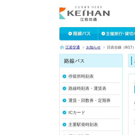
江若交通
お知らせ
日吉台線（8/1
停留所時刻表
路線時刻表・運賃表
運賃・回数券・定期券
ICカード
主要駅発時刻表