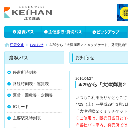
江若交通
お知らせ
4/29から「大津満喫２ｄａｙチケット」発売開始!!
お知らせ
停留所時刻表
2016/04/27
路線時刻表・運賃表
4/29から「大津満喫
運賃・回数券・定期券
いつもご利用ありがとうござ
4/29（土）～平成29年3月
ICカード
「大津満喫２ｄａｙチケット
主要駅発時刻表
※ご使用は、販売日当日とそ
※当社バス車内、発売所では