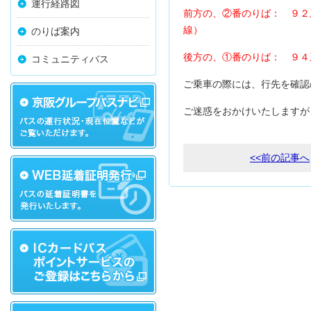
運行経路図
前方の、②番のりば： ９２
線）
のりば案内
後方の、①番のりば： ９４
コミュニティバス
ご乗車の際には、行先を確認
ご迷惑をおかけいたしますが
<<前の記事へ