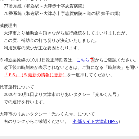
77番系統（和迩駅～大津赤十字志賀病院）
78番系統（和迩駅～大津赤十字志賀病院～道の駅 妹子の郷）
減便理由
大津市より補助金を頂きながら運行継続をしてまいりましたが、
この度、補助金の打ち切りが決定いたしました。
利用旅客の減少が主な要因となります。
※和迩栗原線の10月1日改正時刻表は、
こちら
からご確認ください。
改正後の時刻表が表示されないときは、ご覧になる「時刻表」を開い
「Ｆ5」（※最新の情報に更新）
を一度押してください。
代替運行について
2020年10月1日より大津市のりあいタクシー「光ルくん号」
での運行を行います。
大津市のりあいタクシー「光ルくん号」について
右のリンクからご確認ください。（
外部サイト大津市HPへ
）