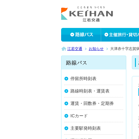
江若交通
お知らせ
大津赤十字志賀病
停留所時刻表
路線時刻表・運賃表
運賃・回数券・定期券
ICカード
主要駅発時刻表