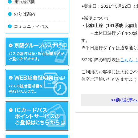
運行経路図
●実施日：2021年5月22日
のりば案内
●減便について
・比叡山線（141系統 比叡
コミュニティバス
→土休日運行ダイヤの減
※平日運行ダイヤは通常通り
5/22以降の時刻表は
こちら（
ご利用のお客様には大変ご不
何卒ご理解いただきますよう
<<前の記事へ