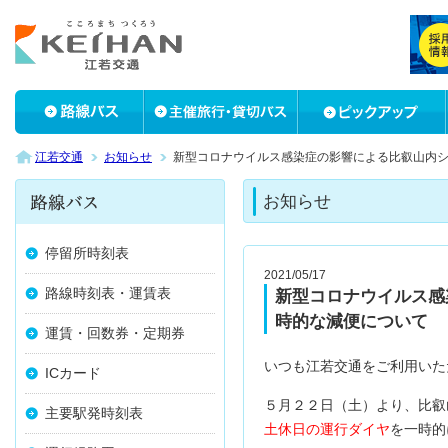
江若交通
お知らせ
新型コロナウイルス感染症の影響による比叡山内
お知らせ
停留所時刻表
2021/05/17
路線時刻表・運賃表
新型コロナウイルス感
時的な減便について
運賃・回数券・定期券
いつも江若交通をご利用いた
ICカード
５月２２日（土）より、比叡
主要駅発時刻表
土休日の運行ダイヤ
を一時的