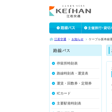
江若交通
お知らせ
ケーブル坂本線運休
停留所時刻表
路線時刻表・運賃表
運賃・回数券・定期券
ICカード
主要駅発時刻表