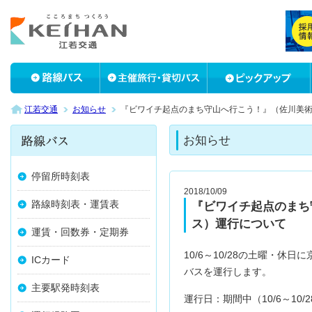
江若交通
お知らせ
『ビワイチ起点のまち守山へ行こう！』（佐川美
お知らせ
停留所時刻表
2018/10/09
路線時刻表・運賃表
『ビワイチ起点のまち
ス）運行について
運賃・回数券・定期券
10/6～10/28の土曜・
ICカード
バスを運行します。
主要駅発時刻表
運行日：期間中（10/6～10/