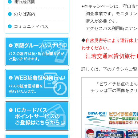
運行経路図
●本キャンペーンは、守山市
調査事業です。モニタリング
のりば案内
購入が必要です。
コミュニティバス
アクセスバス利用時にアン
◆
自然災害等により運行休止
わせください。
江若交通㈱貸切旅行センタ
詳しくは、下のチラシをご覧
『ビワイチ起点のまち
チラシは下の画像をクリ