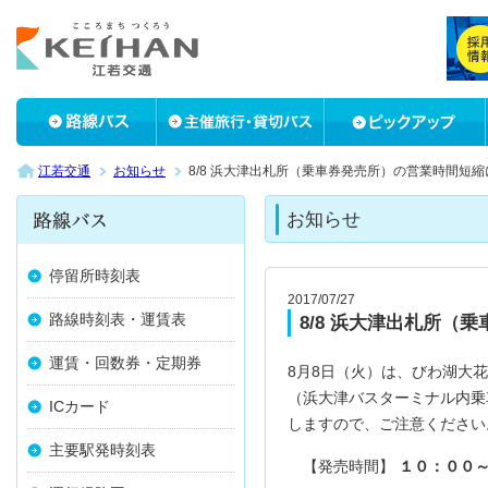
江若交通
お知らせ
8/8 浜大津出札所（乗車券発売所）の営業時間短
お知らせ
停留所時刻表
2017/07/27
路線時刻表・運賃表
8/8 浜大津出札所（
運賃・回数券・定期券
8月8日（火）は、びわ湖大
（浜大津バスターミナル内乗
ICカード
しますので、ご注意ください
主要駅発時刻表
【発売時間】
１０：００