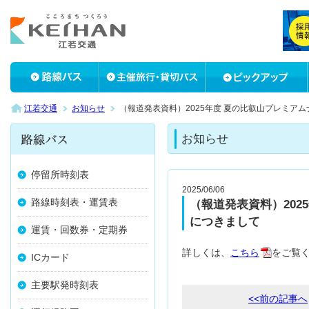
江若交通
お知らせ
（報道発表資料）2025年度 夏の比叡山プレミア
お知らせ
停留所時刻表
2025/06/06
路線時刻表・運賃表
（報道発表資料）202
につきまして
運賃・回数券・定期券
詳しくは、
こちら
をご覧
ICカード
主要駅発時刻表
<<前の記事へ