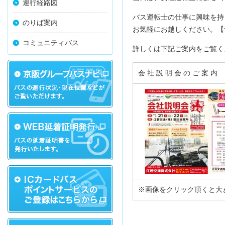
運行経路図
バス運転士の仕事に興味を持
のりば案内
お気軽にお越しください。【
コミュニティバス
詳しくは下記ご案内をご覧く
会 社 説 明 会 の ご 案 内
※画像をクリック頂くと大