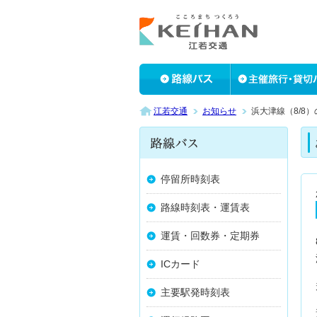
江若交通
お知らせ
浜大津線（8/8
停留所時刻表
路線時刻表・運賃表
運賃・回数券・定期券
ICカード
主要駅発時刻表