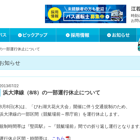
時刻
お問
）の一部運行休止について
お知らせ
2013/07/22
浜大津線（8/8）の一部運行休止について
8月8日(木)は、「びわ湖大花火大会」開催に伴う交通規制のため、
浜大津線の一部区間（競艇場前～県庁前）を運行休止します。
規制時間帯は『堅田駅』～『競艇場前』間での折り返し運行となります
運行休止区間・時間帯は、
こちら