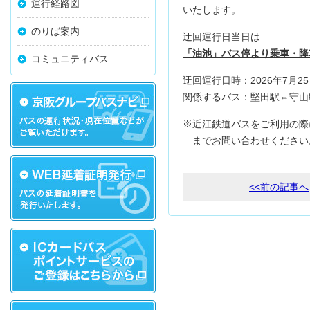
運行経路図
いたします。
のりば案内
迂回運行日当日は
「油池」バス停より乗車・降
コミュニティバス
迂回運行日時：2026年7月
関係するバス：堅田駅⇔守山駅
※近江鉄道バスをご利用の際には
までお問い合わせください
<<前の記事へ