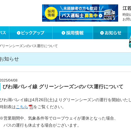
時刻
お問
 グリーンシーズンのバス運行について
お知らせ
2025/04/08
びわ湖バレイ線 グリーンシーズンのバス運行について
びわ湖バレイ線は4月26日(土)よりグリーンシーズンの運行を開始いた
時刻表は
こちら
をご覧ください。
※営業期間中、気象条件等でロープウェイが運休となった場合、
バスの運行も休止する場合がございます。