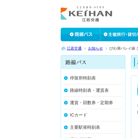
江若交通
お知らせ
びわ湖バレイ線
停留所時刻表
路線時刻表・運賃表
運賃・回数券・定期券
ICカード
主要駅発時刻表