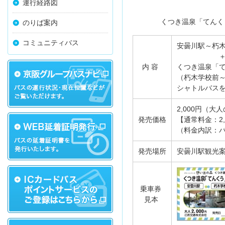
運行経路図
くつき温泉「てんくう」
のりば案内
コミュニティバス
安曇川駅～朽木
内 容
くつき温泉「
（朽木学校前
シャトルバス
2,000円（大
発売価格
【通常料金：2,
（料金内訳：バス
発売場所
安曇川駅観光案
乗車券
見本