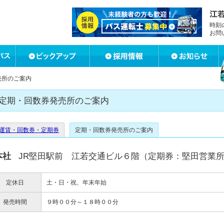
時刻
お問
売所のご案内
定期・回数券発売所のご案内
運賃・回数券・定期券
定期・回数券発売所のご案内
本社
JR堅田駅前 江若交通ビル６階（定期券：堅田営業
定休日
土・日・祝、年末年始
発売時間
９時００分～１８時００分