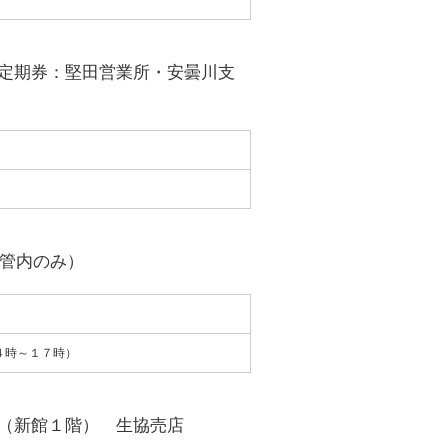
定期券：堅田営業所・安曇川支
管内のみ）
４時～１７時）
（新館１階） 生協売店