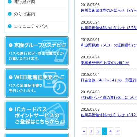
運行経路図
2018/07/06
佐川美術館休館のお知らせ（7/9～
のりば案内
2018/05/24
コミュニティバス
佐川美術館休館のお知らせ（5/28～
2018/05/01
和迩栗原線（5/13）の迂回運行に
2018/04/24
乗車券発売所 休業のお知らせ
2018/04/04
日吉台線（4/12～14）の一部運
2018/04/03
びわ湖バレイ線の運行休止について（3
2018/03/08
佐川美術館休館のお知らせ（3/12
«
1
2
3
4
»